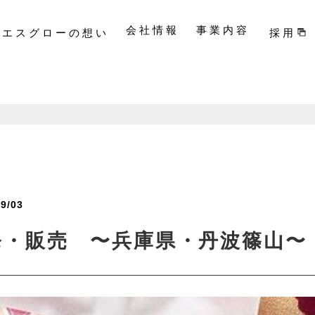
_/header.php on line
26
co.jp/public_html/admin/wp-content/themes/sgrow_/header.php
on line
2
会社情報
事業内容
エスグローの想い
採用
09/03
発・販売 〜兵庫県・丹波篠山〜