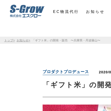
/home/fairiel/s-grow.co.jp/public_html/admin/wp-content/themes/sgrow
Warning
: Trying to access array offset on null in
/home/fairiel/s-grow.
EC物流代行
お知らせ
">
トップ
お知らせ
「ギフト米」の開発・販売 〜兵庫県・丹波篠山〜
プロダクトプロデュース
2020/
「ギフト米」の開